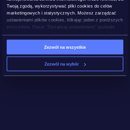
Twoją zgodą, wykorzystywać pliki cookies do celów
marketingowych i statystycznych. Możesz zarządzać
ustawieniami plików cookies, klikając jeden z poniższych
przycisków. Opcja "Zarządzaj ustawieniami" pozwala
wyłączyć pliki cookie. Wyrażoną zgodę możesz cofnąć
lub zmodyfikować, zmieniając wybrane wcześniej
Zezwól na wszystkie
ustawienia. Szczegółowe informacje na temat plików
cookies oraz o przetwarzaniu Twoich danych osobowych
znajdziesz w
Polityce prywatności.
.
Zezwól na wybór