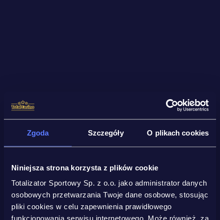
Zgoda
Szczegóły
O plikach cookies
Niniejsza strona korzysta z plików cookie
Totalizator Sportowy Sp. z o.o. jako administrator danych
osobowych przetwarzania Twoje dane osobowe, stosując
pliki cookies w celu zapewnienia prawidłowego
funkcjonowania serwisu internetowego. Może również, za