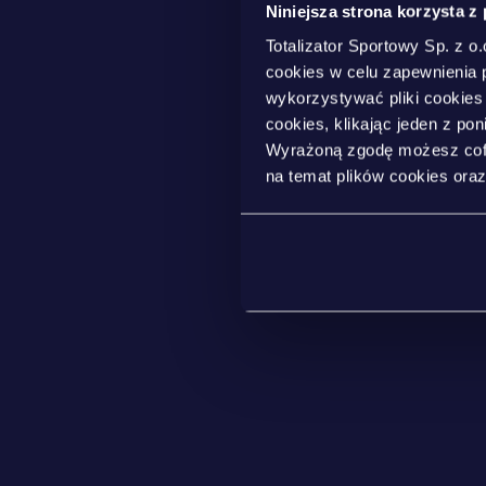
Niniejsza strona korzysta z
Totalizator Sportowy Sp. z o
cookies w celu zapewnienia 
wykorzystywać pliki cookies
cookies, klikając jeden z po
Wyrażoną zgodę możesz cofn
na temat plików cookies or