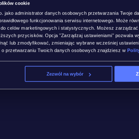
 plików cookie
.o. jako administrator danych osobowych przetwarzania Twoje da
prawidłowego funkcjonowania serwisu internetowego. Może równ
 do celów marketingowych i statystycznych. Możesz zarządzać 
niższych przycisków. Opcja "Zarządzaj ustawieniami" pozwala wy
ąć lub zmodyfikować, zmieniając wybrane wcześniej ustawien
az o przetwarzaniu Twoich danych osobowych znajdziesz w
Polit
Zezwól na wybór
Z