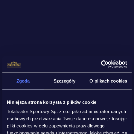
Zgoda
Szczegóły
O plikach cookies
Niniejsza strona korzysta z plików cookie
Totalizator Sportowy Sp. z o.o. jako administrator danych
osobowych przetwarzania Twoje dane osobowe, stosując
pliki cookies w celu zapewnienia prawidłowego
funkcjonowania serwisu internetowego. Może również, za